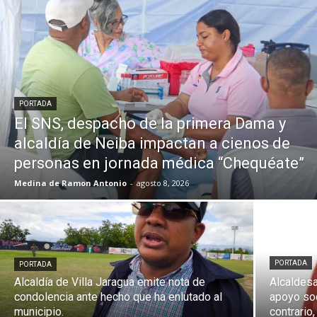
PORTADA
El SNS, despacho de la primera Dama y
alcaldía de Neiba impactan a cienos de
personas en jornada médica “Chequéate”
Medina de Ramon Antonio
-
agosto 8, 2026
PORTADA
PORTADA
Alcaldía de Villa Jaragua emite nota de
Alcaldesa
condolencia ante hecho que ha enlutado al
apoyo soc
municipio.
contrario