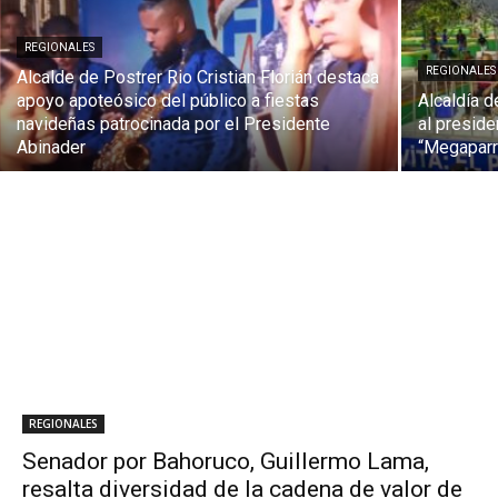
REGIONALES
REGIONALES
Alcalde de Postrer Rio Cristian Florián destaca
apoyo apoteósico del público a fiestas
Alcaldía d
navideñas patrocinada por el Presidente
al preside
Abinader
“Megaparr
REGIONALES
Senador por Bahoruco, Guillermo Lama,
resalta diversidad de la cadena de valor de