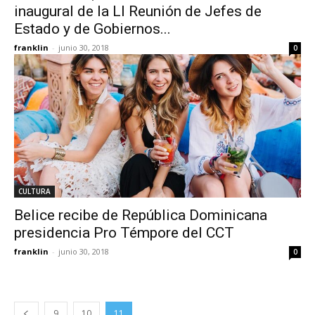
inaugural de la LI Reunión de Jefes de
Estado y de Gobiernos...
franklin
-
junio 30, 2018
0
CULTURA
Belice recibe de República Dominicana
presidencia Pro Témpore del CCT
franklin
-
junio 30, 2018
0
9
10
11