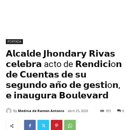
PORTADA
𝗔𝗹𝗰𝗮𝗹𝗱𝗲 𝗝𝗵𝗼𝗻𝗱𝗮𝗿𝘆 𝗥𝗶𝘃𝗮𝘀
𝗰𝗲𝗹𝗲𝗯𝗿𝗮 acto de 𝗥𝗲𝗻𝗱𝗶𝗰𝗶o𝗻
𝗱𝗲 𝗖𝘂𝗲𝗻𝘁𝗮𝘀 𝗱𝗲 𝘀𝘂
𝘀𝗲𝗴𝘂𝗻𝗱𝗼 𝗮𝗻͂𝗼 𝗱𝗲 𝗴𝗲𝘀𝘁𝗶o𝗻,
𝗲 𝗶𝗻𝗮𝘂𝗴𝘂𝗿𝗮 𝗕𝗼𝘂𝗹𝗲𝘃𝗮𝗿𝗱
By
Medina de Ramon Antonio
abril 25, 2026
105
0