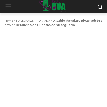
Home
NACIONALES
PORTADA
𝗔𝗹𝗰𝗮𝗹𝗱𝗲 𝗝𝗵𝗼𝗻𝗱𝗮𝗿𝘆 𝗥𝗶𝘃𝗮𝘀 𝗰𝗲𝗹𝗲𝗯𝗿𝗮
acto de 𝗥𝗲𝗻𝗱𝗶𝗰𝗶o𝗻 𝗱𝗲 𝗖𝘂𝗲𝗻𝘁𝗮𝘀 𝗱𝗲 𝘀𝘂 𝘀𝗲𝗴𝘂𝗻𝗱𝗼...