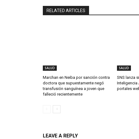
RELATED ARTICLES
SALUD
SALUD
Marchan en Neiba por sanción contra
SNS lanza s
doctora que supuestamente negó
Inteligencia 
transfusión sanguínea a joven que
portales we
falleció recientemente
LEAVE A REPLY