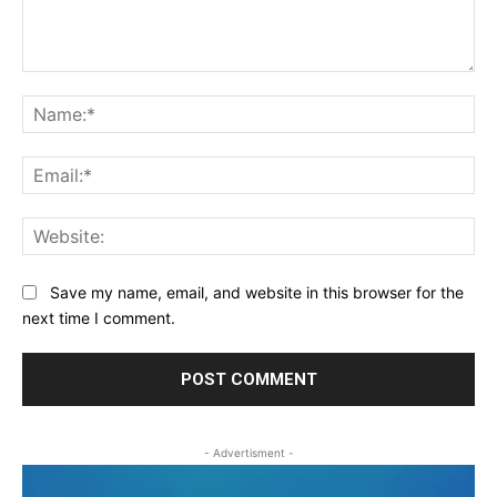
Comment:
Na
Ema
Web
Save my name, email, and website in this browser for the
next time I comment.
- Advertisment -