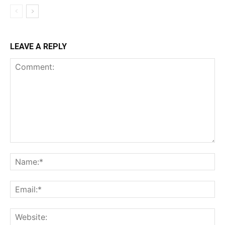
LEAVE A REPLY
Comment:
Na
Ema
Web