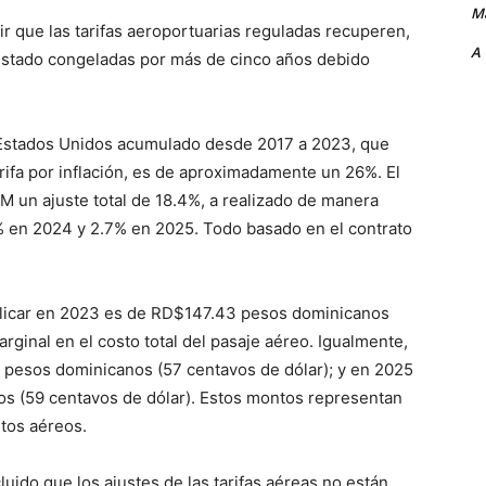
Ma
tir que las tarifas aeroportuarias reguladas recuperen,
A
 estado congeladas por más de cinco años debido
e Estados Unidos acumulado desde 2017 a 2023, que
arifa por inflación, es de aproximadamente un 26%.
El
 un ajuste total de 18.4%, a realizado de manera
% en 2024 y 2.7% en 2025. Todo basado en el contrato
aplicar en 2023 es de RD$147.43 pesos dominicanos
ginal en el costo total del pasaje aéreo.
Igualmente,
3 pesos dominicanos (57 centavos de dólar);
y en 2025
s (59 centavos de dólar).
Estos montos representan
etos aéreos.
uido que los ajustes de las tarifas aéreas no están