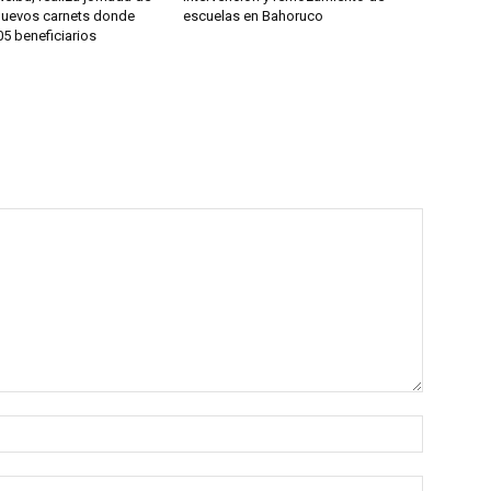
nuevos carnets donde
escuelas en Bahoruco
5 beneficiarios
Name:*
Email:*