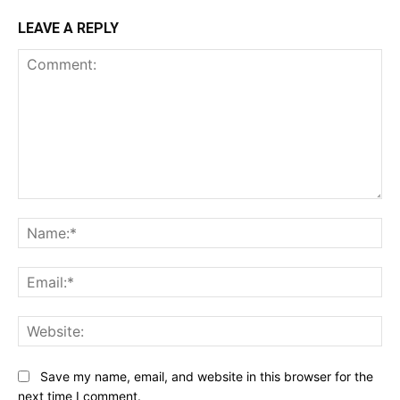
LEAVE A REPLY
Comment:
Na
Ema
Web
Save my name, email, and website in this browser for the
next time I comment.