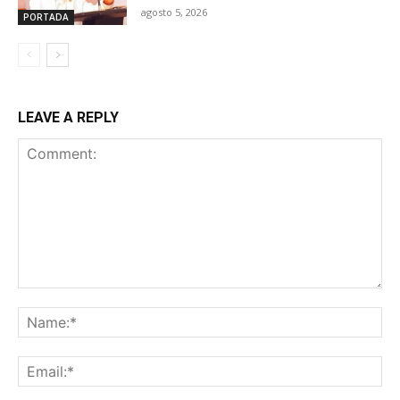
agosto 5, 2026
PORTADA
LEAVE A REPLY
Comment:
Na
Ema