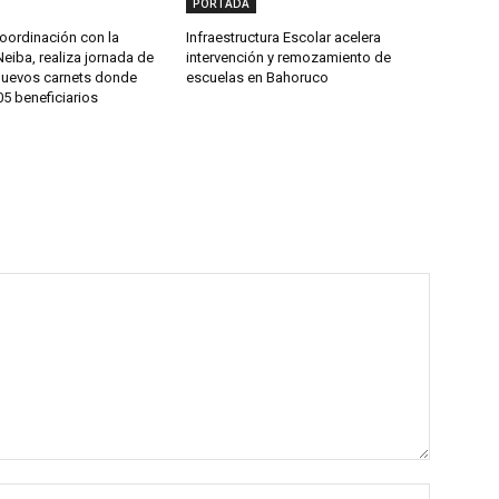
PORTADA
oordinación con la
Infraestructura Escolar acelera
Neiba, realiza jornada de
intervención y remozamiento de
nuevos carnets donde
escuelas en Bahoruco
5 beneficiarios
Name:*