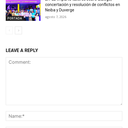
concertación y resolución de conflictos en
Neiba y Duverge
agosto 7, 2026
PORTADA
LEAVE A REPLY
Comment:
Na