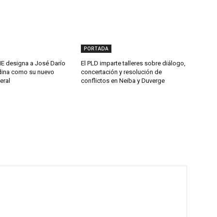
PORTADA
 designa a José Darío
El PLD imparte talleres sobre diálogo,
ina como su nuevo
concertación y resolución de
eral
conflictos en Neiba y Duverge