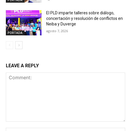
PORTADA
El PLD imparte talleres sobre diálogo,
concertación y resolución de conflictos en
Neiba y Duverge
agosto 7, 2026
PORTADA
LEAVE A REPLY
Comment:
Na