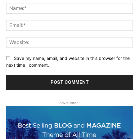
Na
Ema
Web
Save my name, email, and website in this browser for the
next time I comment.
- Advertisment -