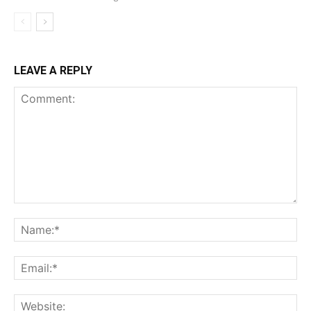
LEAVE A REPLY
Comment:
Na
Ema
Web