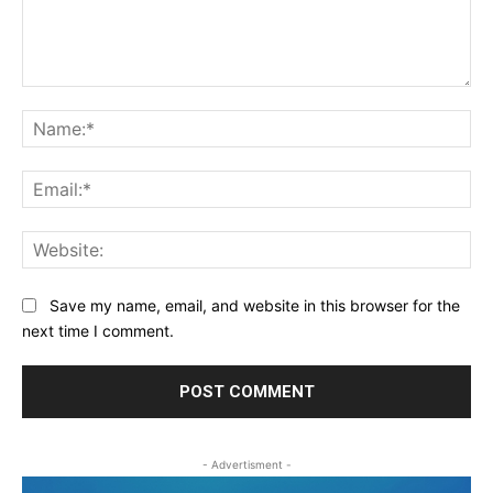
Comment:
Na
Ema
Web
Save my name, email, and website in this browser for the
next time I comment.
- Advertisment -