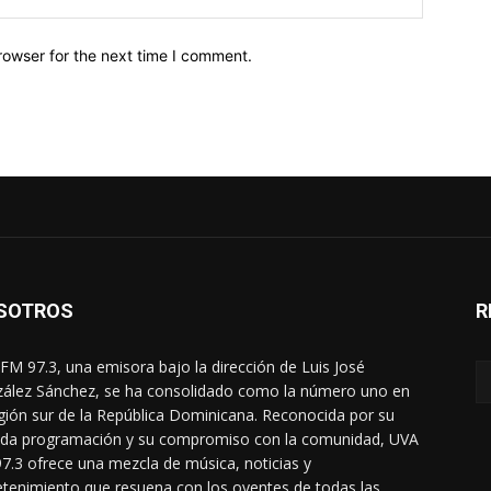
rowser for the next time I comment.
SOTROS
R
FM 97.3, una emisora bajo la dirección de Luis José
ález Sánchez, se ha consolidado como la número uno en
egión sur de la República Dominicana. Reconocida por su
ada programación y su compromiso con la comunidad, UVA
7.3 ofrece una mezcla de música, noticias y
etenimiento que resuena con los oyentes de todas las