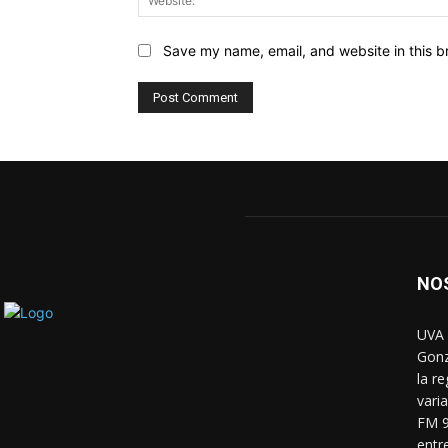
Save my name, email, and website in this b
NO
UVA 
Gonz
la r
vari
FM 9
entr