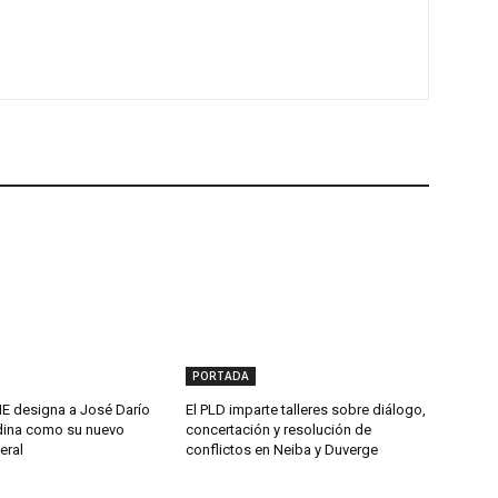
PORTADA
 designa a José Darío
El PLD imparte talleres sobre diálogo,
ina como su nuevo
concertación y resolución de
eral
conflictos en Neiba y Duverge