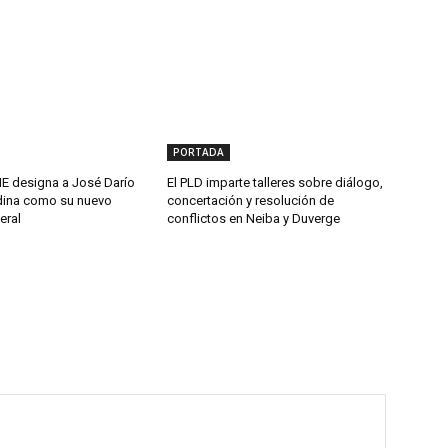
PORTADA
 designa a José Darío
El PLD imparte talleres sobre diálogo,
ina como su nuevo
concertación y resolución de
eral
conflictos en Neiba y Duverge