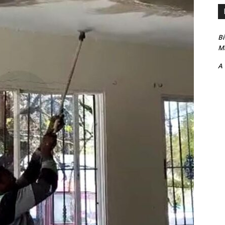
B
Ma
A