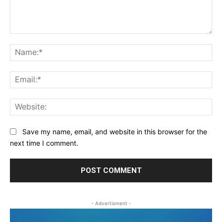
Comment:
Na
Ema
Web
Save my name, email, and website in this browser for the
next time I comment.
- Advertisment -