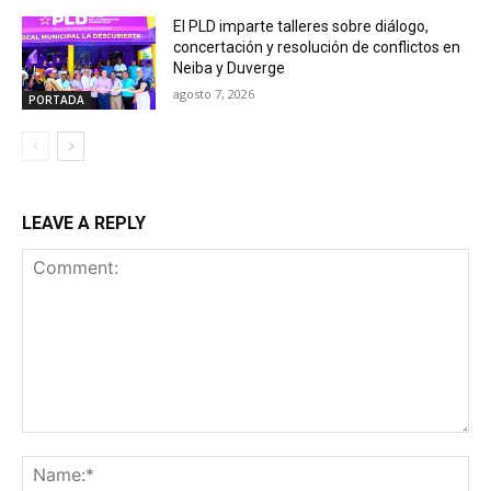
El PLD imparte talleres sobre diálogo,
concertación y resolución de conflictos en
Neiba y Duverge
agosto 7, 2026
PORTADA
LEAVE A REPLY
Comment:
Na