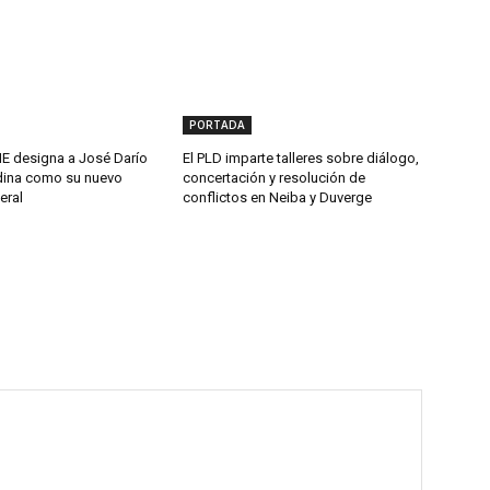
PORTADA
 designa a José Darío
El PLD imparte talleres sobre diálogo,
ina como su nuevo
concertación y resolución de
eral
conflictos en Neiba y Duverge