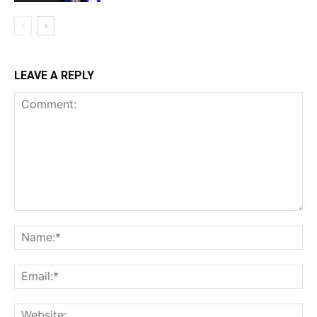
LEAVE A REPLY
Comment:
Na
Ema
Web