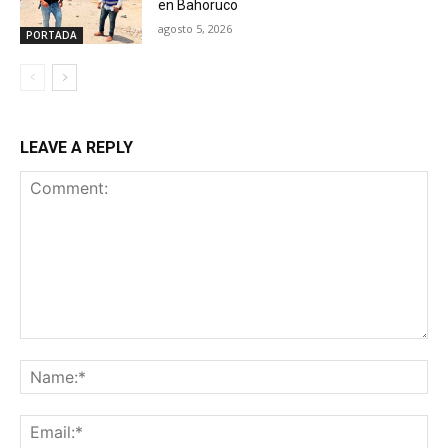
en Bahoruco
agosto 5, 2026
PORTADA
LEAVE A REPLY
Comment:
Na
Ema