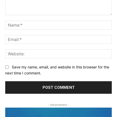
Comment:
Na
Ema
Web
Save my name, email, and website in this browser for the
next time I comment.
- Advertisment -