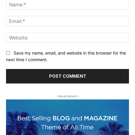
Na
Ema
Web
Save my name, email, and website in this browser for the
next time I comment.
- Advertisment -