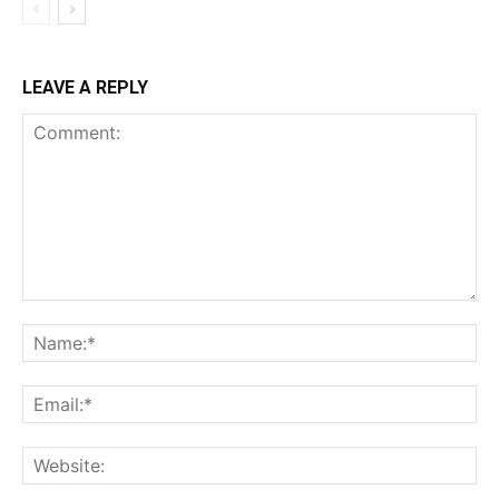
LEAVE A REPLY
Comment:
Na
Ema
Web