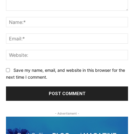
Comment:
Na
Ema
Web
Save my name, email, and website in this browser for the
next time I comment.
- Advertisment -