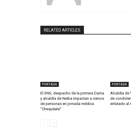
RELATED ARTICLES
PORTADA
PORTADA
El SNS, despacho de la primera Dama
Alcaldía de 
y alcaldía de Neiba impactan a cienos
de condolen
de personas en jornada médica
enlutado al 
“Chequéate”