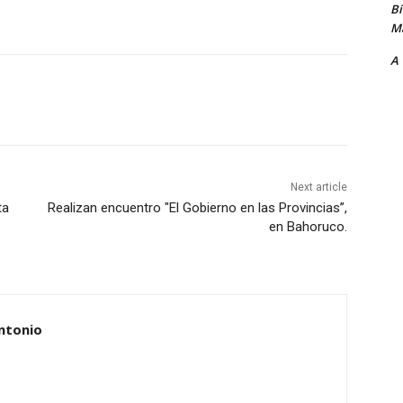
B
Ma
A
Next article
ta
Realizan encuentro "El Gobierno en las Provincias”,
en Bahoruco.
ntonio