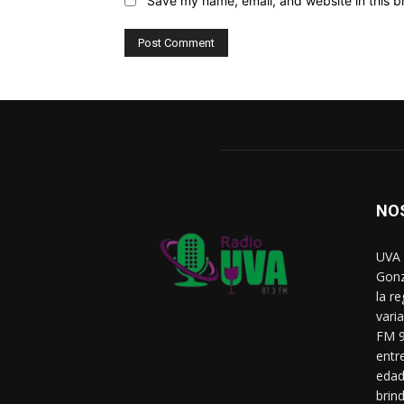
Save my name, email, and website in this b
NO
UVA 
Gonz
la r
vari
FM 9
entr
edad
brin