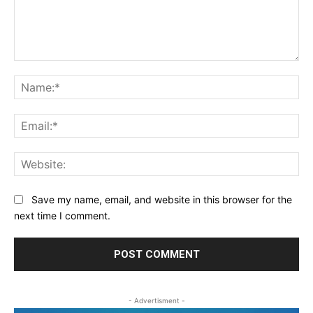
Comment:
Na
Ema
Web
Save my name, email, and website in this browser for the
next time I comment.
- Advertisment -