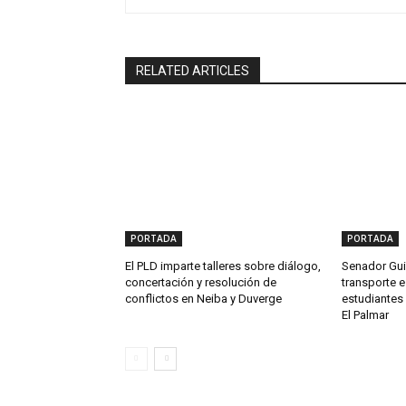
RELATED ARTICLES
PORTADA
PORTADA
El PLD imparte talleres sobre diálogo,
Senador Gui
concertación y resolución de
transporte e
conflictos en Neiba y Duverge
estudiantes 
El Palmar