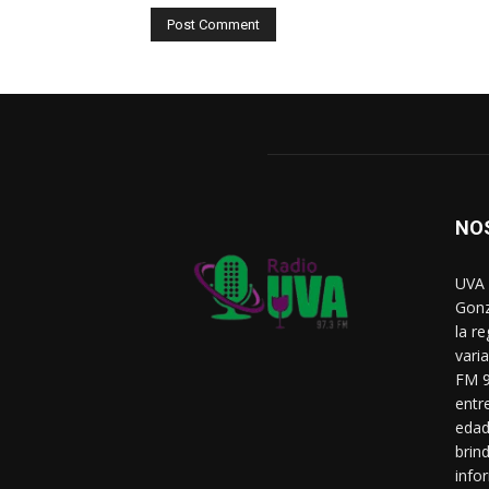
NO
UVA 
Gonz
la r
vari
FM 9
entr
edad
brin
info