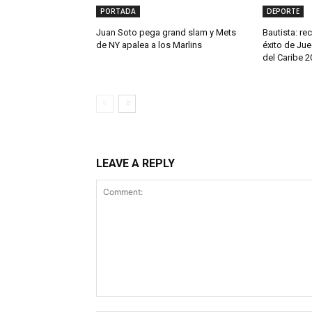
PORTADA
DEPORTE
Juan Soto pega grand slam y Mets
Bautista: re
de NY apalea a los Marlins
éxito de Ju
del Caribe 2
LEAVE A REPLY
Comment: