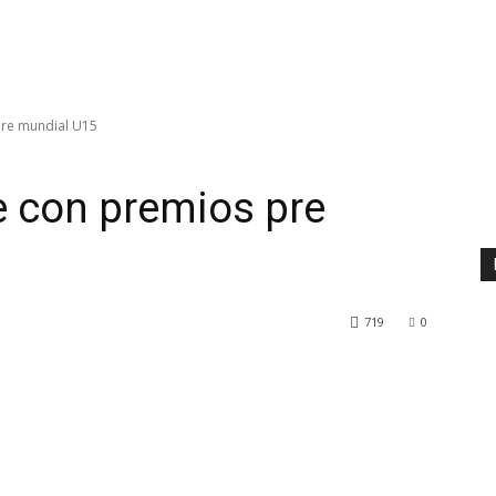
pre mundial U15
e con premios pre
719
0