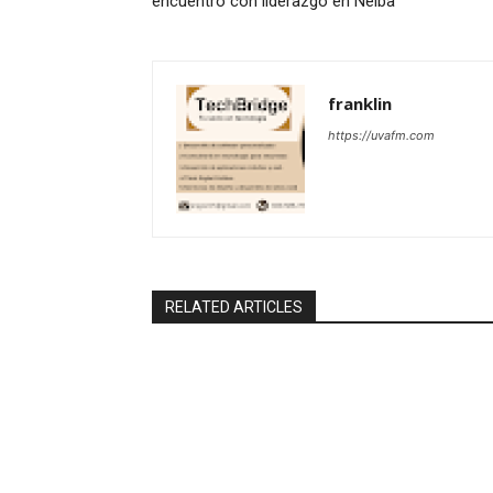
encuentro con liderazgo en Neiba
franklin
https://uvafm.com
RELATED ARTICLES