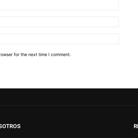
Name:*
Email:*
Website:
rowser for the next time I comment.
SOTROS
R