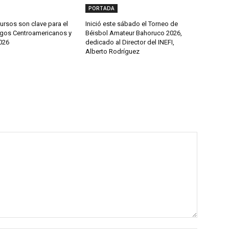
PORTADA
cursos son clave para el
Inició este sábado el Torneo de
egos Centroamericanos y
Béisbol Amateur Bahoruco 2026,
026
dedicado al Director del INEFI,
Alberto Rodríguez