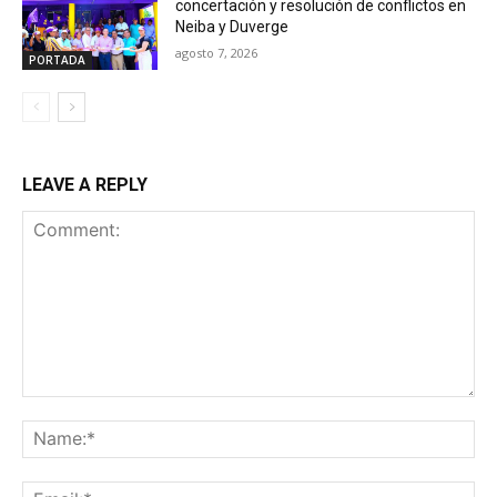
concertación y resolución de conflictos en
Neiba y Duverge
agosto 7, 2026
PORTADA
LEAVE A REPLY
Comment:
Na
Ema