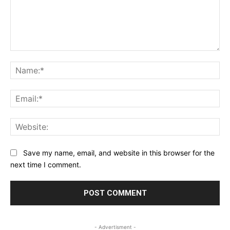
Comment:
Na
Ema
Web
Save my name, email, and website in this browser for the
next time I comment.
- Advertisment -