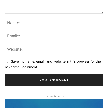
Comment:
Na
Ema
Web
Save my name, email, and website in this browser for the
next time I comment.
- Advertisment -