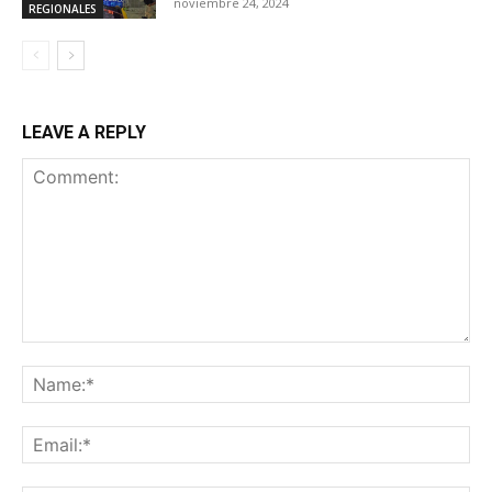
noviembre 24, 2024
REGIONALES
LEAVE A REPLY
Comment:
Na
Ema