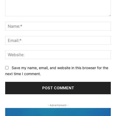
Comment:
Na
Ema
Web
Save my name, email, and website in this browser for the
next time I comment.
- Advertisment -