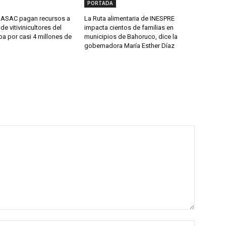
PORTADA
DASAC pagan recursos a
La Ruta alimentaria de INESPRE
de vitivinicultores del
impacta cientos de familias en
ba por casi 4 millones de
municipios de Bahoruco, dice la
gobernadora María Esther Díaz
Name:*