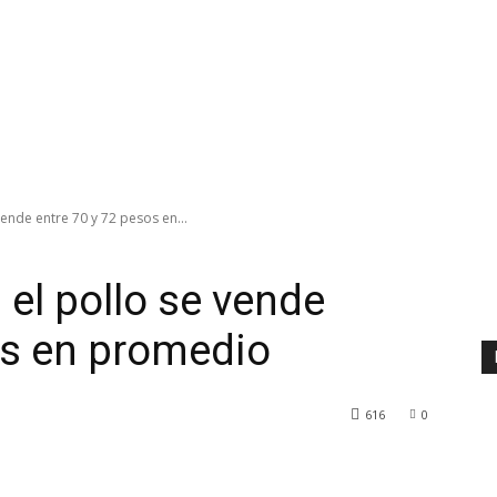
ende entre 70 y 72 pesos en...
 el pollo se vende
os en promedio
616
0