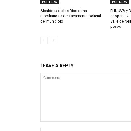
PORTADA
PORTADA
Alcaldesa de los Ríos dona
El INUVA y 
mobiliarios a destacamento policial
cooperativa 
del municipio
Valle de Nei
pesos
LEAVE A REPLY
Comment: