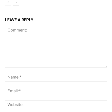
LEAVE A REPLY
Comment:
Na
Ema
Web