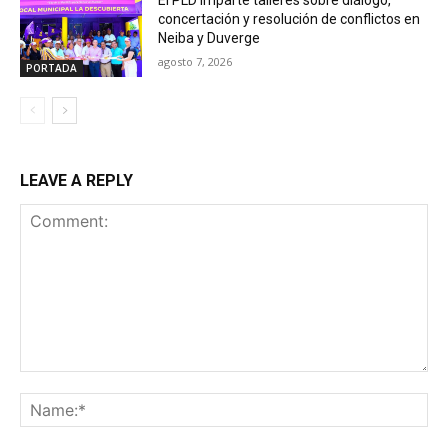
El PLD imparte talleres sobre diálogo,
concertación y resolución de conflictos en
Neiba y Duverge
agosto 7, 2026
PORTADA
LEAVE A REPLY
Comment:
Na