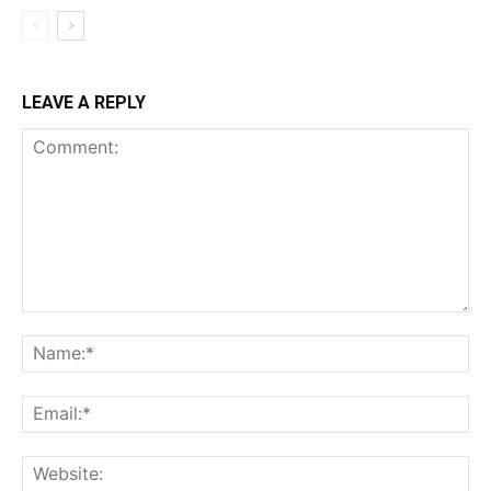
LEAVE A REPLY
Comment:
Na
Ema
Web