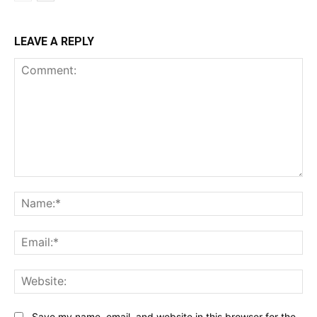
LEAVE A REPLY
Comment:
Na
Ema
Web
Save my name, email, and website in this browser for the