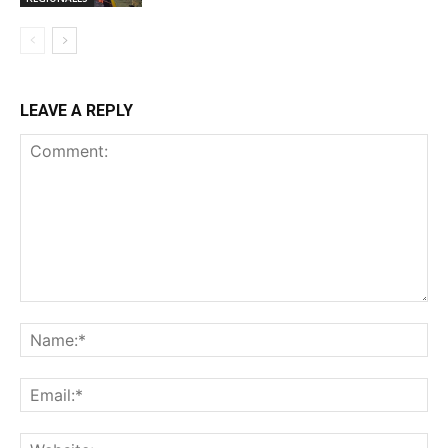
LEAVE A REPLY
Comment:
Na
Ema
Web