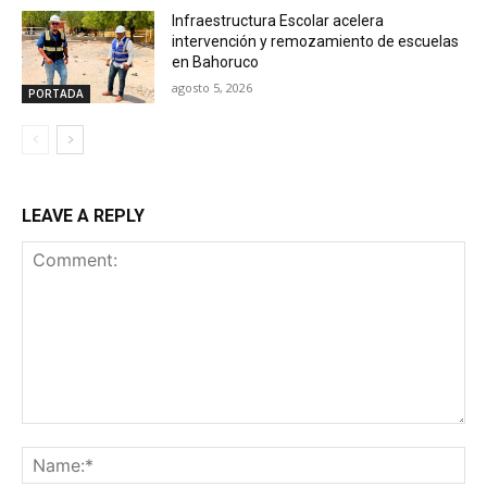
Infraestructura Escolar acelera
intervención y remozamiento de escuelas
en Bahoruco
agosto 5, 2026
PORTADA
LEAVE A REPLY
Comment:
Na