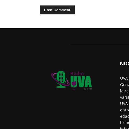
NO
UVA 
Gonz
la r
vari
UVA 
entr
edad
brin
info