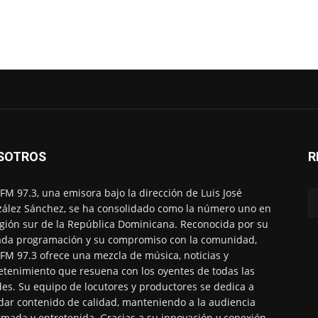
SOTROS
R
FM 97.3, una emisora bajo la dirección de Luis José
ález Sánchez, se ha consolidado como la número uno en
egión sur de la República Dominicana. Reconocida por su
ada programación y su compromiso con la comunidad,
FM 97.3 ofrece una mezcla de música, noticias y
etenimiento que resuena con los oyentes de todas las
es. Su equipo de locutores y productores se dedica a
dar contenido de calidad, manteniendo a la audiencia
rmada y entretenida. Gracias a su innovación y conexión