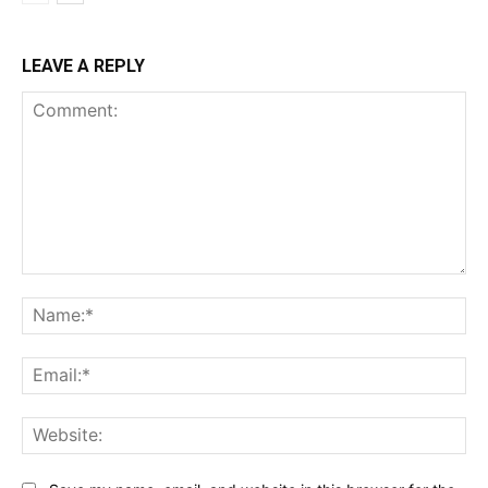
LEAVE A REPLY
Comment:
Na
Ema
Web