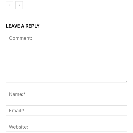
LEAVE A REPLY
Comment:
Na
Ema
Web