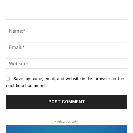
Comment:
Na
Ema
Web
Save my name, email, and website in this browser for the
next time I comment.
- Advertisment -