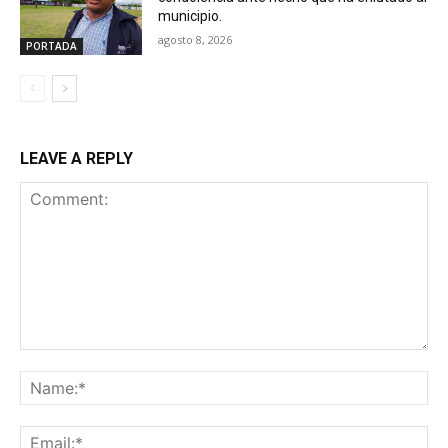
municipio.
agosto 8, 2026
PORTADA
LEAVE A REPLY
Comment:
Na
Ema